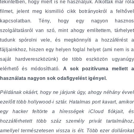
tekintetben, hogy miért is ne használjuk. Alkottak már róla
filmet, jelent meg kismillió cikk botrányokról a felhővel
kapcsolatban. Tény, hogy egy nagyon hasznos
szolgáltatásról van szó, mint ahogy említettem, tárhelyet
tudunk spórolni vele, és megkönnyíti a hozzáférést a
fájljainkhoz, hiszen egy helyen foglal helyet (ami nem is a
saját hardvereszközünk) de több eszközön ugyanúgy
elérhető és módosítható.
A sok pozitívuma mellett 
használata nagyon sok odafigyelést igényel.
Példának okáért, hogy ne járjunk úgy, ahogy néhány évvel
ezelőtt több hollywood-i sztár. Hatalmas port kavart, amikor
egy hacker feltörte a hírességek iCloud fiókjait, és
hozzáférhetett több száz személy privát tartalmához,
amellyel természetesen vissza is élt. Több ezer dollárokat