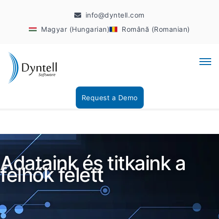
info@dyntell.com
Magyar (Hungarian)
Română (Romanian)
Request a Demo
Adataink és titkaink a
felhők felett