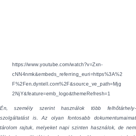
https://www.youtube.com/watch?v=Zxn-
cNN4nmk&embeds_referring_euri=https%3A%2
F%2Fen.dyntell.com%2F&source_ve_path=Mjg
2NjY&feature=emb_logo&themeRefresh=1
Én, személy szerint használok több felhőtárhely-
szolgáltatást is. Az olyan fontosabb dokumentumaimat
tárolom rajtuk, melyeket napi szinten használok, de nem