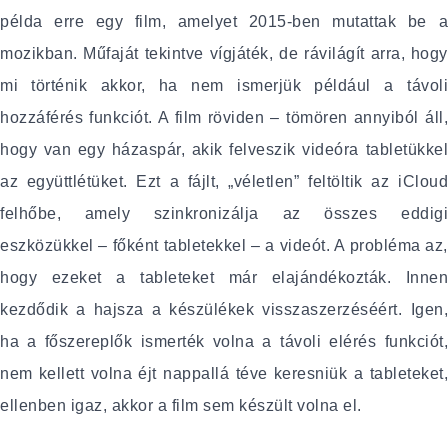
példa erre egy film, amelyet 2015-ben mutattak be a
mozikban. Műfaját tekintve vígjáték, de rávilágít arra, hogy
mi történik akkor, ha nem ismerjük például a távoli
hozzáférés funkciót. A film röviden – tömören annyiból áll,
hogy van egy házaspár, akik felveszik videóra tabletükkel
az együttlétüket. Ezt a fájlt, „véletlen” feltöltik az iCloud
felhőbe, amely szinkronizálja az összes eddigi
eszközükkel – főként tabletekkel – a videót. A probléma az,
hogy ezeket a tableteket már elajándékozták. Innen
kezdődik a hajsza a készülékek visszaszerzéséért. Igen,
ha a főszereplők ismerték volna a távoli elérés funkciót,
nem kellett volna éjt nappallá téve keresniük a tableteket,
ellenben igaz, akkor a film sem készült volna el.