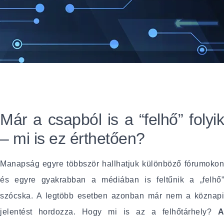
Már a csapból is a “felhő” folyik
– mi is ez érthetően?
Manapság egyre többször hallhatjuk különböző fórumokon
és egyre gyakrabban a médiában is feltűnik a „felhő”
szócska. A legtöbb esetben azonban már nem a köznapi
jelentést hordozza. Hogy mi is az a felhőtárhely?
A