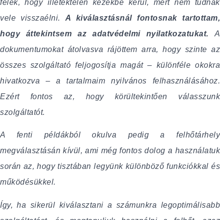
félek, hogy illetéktelen kezekbe kerül, mert nem tudnak
vele visszaélni.
A kiválasztásnál fontosnak tartottam
hogy áttekintsem az adatvédelmi nyilatkozatukat.
dokumentumokat átolvasva rájöttem arra, hogy szinte az
összes szolgáltató feljogosítja magát – különféle okokra
hivatkozva – a tartalmaim nyilvános felhasználásához.
Ezért fontos az, hogy körültekintően válasszunk
szolgáltatót.
A fenti példákból okulva pedig a felhőtárhely
megválasztásán kívül, ami még fontos dolog a használatuk
során az, hogy tisztában legyünk különböző funkciókkal és
működésükkel.
Így, ha sikerül kiválasztani a számunkra legoptimálisabb