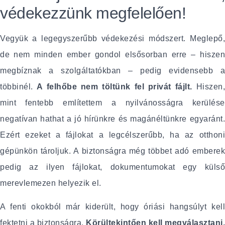
védekezzünk megfelelően!
Vegyük a legegyszerűbb védekezési módszert. Meglepő,
de nem minden ember gondol elsősorban erre – hiszen
megbíznak a szolgáltatókban – pedig evidensebb a
többinél.
A felhőbe nem töltünk fel privát fájlt.
Hiszen,
mint fentebb említettem a nyilvánosságra kerülése
negatívan hathat a jó hírünkre és magánéltünkre egyaránt.
Ezért ezeket a fájlokat a legcélszerűbb, ha az otthoni
gépünkön tároljuk. A biztonságra még többet adó emberek
pedig az ilyen fájlokat, dokumentumokat egy külső
merevlemezen helyezik el.
A fenti okokból már kiderült, hogy óriási hangsúlyt kell
fektetni a biztonságra.
Körültekintően kell megválasztani,