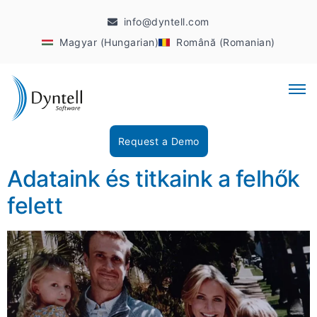
info@dyntell.com
Magyar (Hungarian)
Română (Romanian)
Request a Demo
Adataink és titkaink a felhők
felett