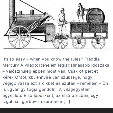
It’s so easy – when you know the rules.” Freddie
Mercury A világtörténelem legizgalmasabb időszaka
– valószínűleg éppen most van. Csak öt percet
kérek Öntől, kb. ennyire van szüksége, hogy
végigolvassa ezt a cikket és ezután – remélem – Ön
is ugyanígy fogja gondolni. A világegyetem
egyenlete Első lépésként, az első percben, egy
izgalmas görbével szeretném […]