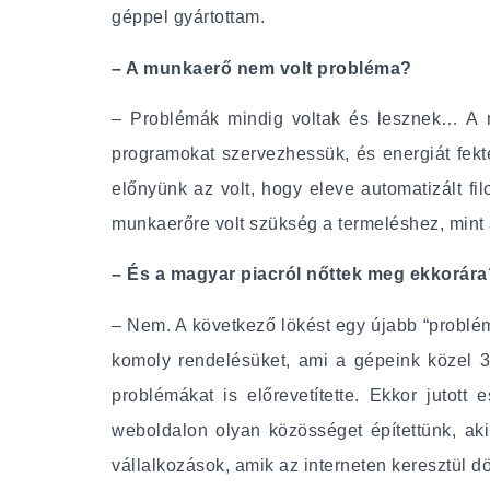
géppel gyártottam.
– A munkaerő nem volt probléma?
– Problémák mindig voltak és lesznek… A 
programokat szervezhessük, és energiát fekt
előnyünk az volt, hogy eleve automatizált fi
munkaerőre volt szükség a termeléshez, mint
– És a magyar piacról nőttek meg ekkorára
– Nem. A következő lökést egy újabb “problém
komoly rendelésüket, ami a gépeink közel 30%
problémákat is előrevetítette. Ekkor jutot
weboldalon olyan közösséget építettünk, aki
vállalkozások, amik az interneten keresztül dön