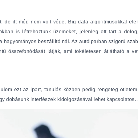
t, de itt még nem volt vége. Big data algoritmusokkal el
kban is létrehoztunk üzemeket, jelenleg ott tart a dol
t a hagyományos beszállítóinál. Az autóiparban szigorú sz
szintű összefonódását látják, ami tökéletesen átlátható a 
lom ezt az ipart, tanulás közben pedig rengeteg ötletem
agy dobásunk interfészek kidolgozásával lehet kapcsolatos