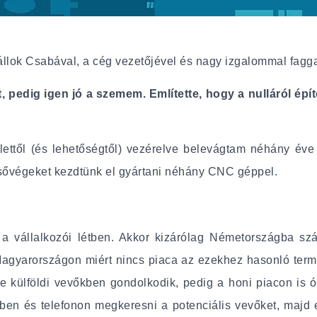
lok Csabával, a cég vezetőjével és nagy izgalommal faggat
edig igen jó a szemem. Említette, hogy a nulláról építet
lettől (és lehetőségtől) vezérelve belevágtam néhány éve
 csővégeket kezdtünk el gyártani néhány CNC géppel.
 vállalkozói létben. Akkor kizárólag Németországba szál
agyarországon miért nincs piaca az ezekhez hasonló term
e külföldi vevőkben gondolkodik, pedig a honi piacon is ó
lben és telefonon megkeresni a potenciális vevőket, maj