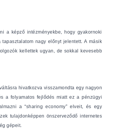
ni a képző intézményekbe, hogy gyakornoki
tapasztalatom nagy előnyt jelentett. A másik
 dolgozók kellettek ugyan, de sokkal kevesebb
usváltásra hivatkozva visszamondta egy nagyon
 és a folyamatos fejlődés miatt ez a pénzügyi
kalmazni a “sharing economy” elveit, és egy
 Ezek tulajdonképpen önszerveződő internetes
cég gépeit.