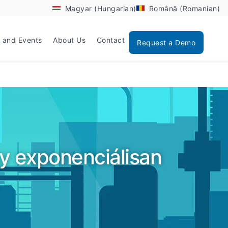
Magyar (Hungarian)
Română (Romanian)
 and Events
About Us
Contact
Request a Demo
gy exponenciálisan