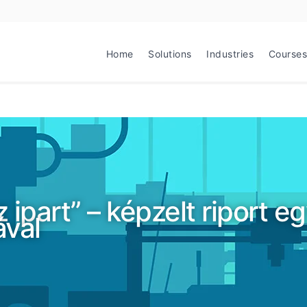
Home
Solutions
Industries
Courses
ipart” – képzelt riport e
ával