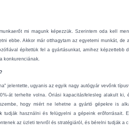
munkaerőt mi magunk képezzük. Szerintem oda kell men
etni ebbe. Akkor már otthagytam az egyetemi munkát, de a 
lozófiával építettük fel a gyártásunkat, amihez képzettebb
 a konkurenciának.
?
a” jelentette, ugyanis az egyik nagy autógyár vevőnk típ
-át terhelte volna. Óriási kapacitásfelesleg alakult ki,
t eszembe, hogy miért ne lehetne a gyártó gépekre is al
k tudják használni és felügyelni a gépeink erőforrásait.
tenek az üzleti tervről és stratégiáról, és bérelni tudják a 