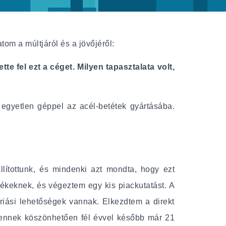
om a múltjáról és a jövőjéről:
te fel ezt a céget. Milyen tapasztalata volt,
 egyetlen géppel az acél-betétek gyártásába.
lítottunk, és mindenki azt mondta, hogy ezt
ékeknek, és végeztem egy kis piackutatást. A
riási lehetőségek vannak. Elkezdtem a direkt
d ennek köszönhetően fél évvel később már 21