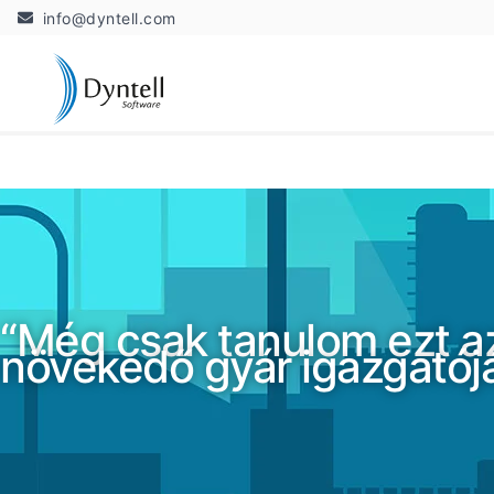
info@dyntell.com
“Még csak tanulom ezt az 
növekedő gyár igazgatój