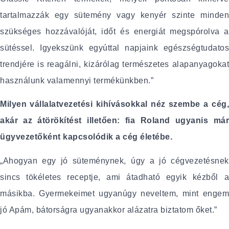
tartalmazzák egy sütemény vagy kenyér szinte minden
szükséges hozzávalóját, időt és energiát megspórolva a
sütéssel. Igyekszünk egyúttal napjaink egészségtudatos
trendjére is reagálni, kizárólag természetes alapanyagokat
használunk valamennyi termékünkben.”
Milyen vállalatvezetési kihívásokkal néz szembe a cég,
akár az átörökítést illetően: fia Roland ugyanis már
ügyvezetőként kapcsolódik a cég életébe.
„Ahogyan egy jó süteménynek, úgy a jó cégvezetésnek
sincs tökéletes receptje, ami átadható egyik kézből a
másikba. Gyermekeimet ugyanúgy neveltem, mint engem
jó Apám, bátorságra ugyanakkor alázatra biztatom őket.”