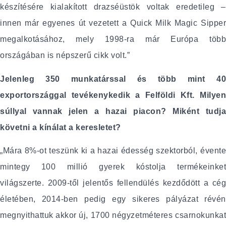
készítésére kialakított drazséüstök voltak eredetileg –
innen már egyenes út vezetett a Quick Milk Magic Sipper
megalkotásához, mely 1998-ra már Európa több
országában is népszerű cikk volt.”
Jelenleg 350 munkatárssal és több mint 40
exportországgal tevékenykedik a Felföldi Kft. Milyen
súllyal vannak jelen a hazai piacon? Miként tudja
követni a kínálat a keresletet?
„Mára 8%-ot teszünk ki a hazai édesség szektorból, évente
mintegy 100 millió gyerek kóstolja termékeinket
világszerte. 2009-től jelentős fellendülés kezdődött a cég
életében, 2014-ben pedig egy sikeres pályázat révén
megnyithattuk akkor új, 1700 négyzetméteres csarnokunkat