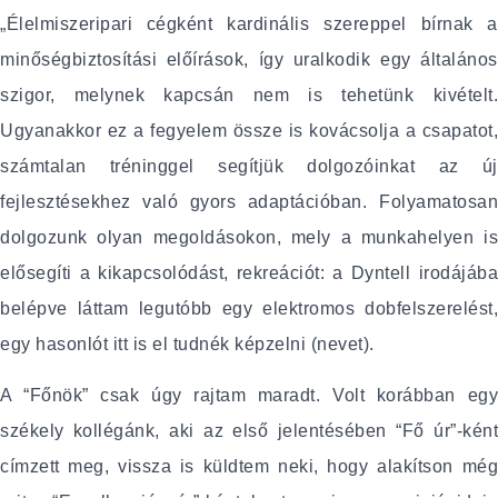
„Élelmiszeripari cégként kardinális szereppel bírnak a
minőségbiztosítási előírások, így uralkodik egy általános
szigor, melynek kapcsán nem is tehetünk kivételt.
Ugyanakkor ez a fegyelem össze is kovácsolja a csapatot,
számtalan tréninggel segítjük dolgozóinkat az új
fejlesztésekhez való gyors adaptációban. Folyamatosan
dolgozunk olyan megoldásokon, mely a munkahelyen is
elősegíti a kikapcsolódást, rekreációt: a Dyntell irodájába
belépve láttam legutóbb egy elektromos dobfelszerelést,
egy hasonlót itt is el tudnék képzelni (nevet).
A “Főnök” csak úgy rajtam maradt. Volt korábban egy
székely kollégánk, aki az első jelentésében “Fő úr”-ként
címzett meg, vissza is küldtem neki, hogy alakítson még