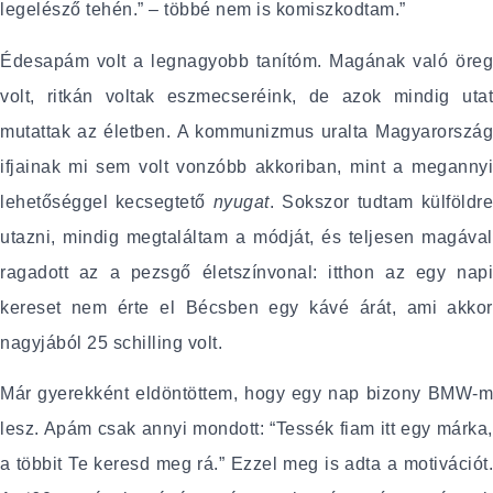
legelésző tehén.” – többé nem is komiszkodtam.”
Édesapám volt a legnagyobb tanítóm. Magának való öreg
volt, ritkán voltak eszmecseréink, de azok mindig utat
mutattak az életben. A kommunizmus uralta Magyarország
ifjainak mi sem volt vonzóbb akkoriban, mint a megannyi
lehetőséggel kecsegtető
nyugat
. Sokszor tudtam külföldr
utazni, mindig megtaláltam a módját, és teljesen magával
ragadott az a pezsgő életszínvonal: itthon az egy napi
kereset nem érte el Bécsben egy kávé árát, ami akkor
nagyjából 25 schilling volt.
Már gyerekként eldöntöttem, hogy egy nap bizony BMW-m
lesz. Apám csak annyi mondott: “Tessék fiam itt egy márka,
a többit Te keresd meg rá.” Ezzel meg is adta a motivációt.