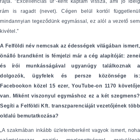
rajta. “Excellenciás úr”-ként kaptam vissza, ami jó ideig
rám is ragadt (nevet). Cégen belül kortól függetlenül
mindannyian tegeződünk egymással, ez alól a vezető sem
kivétel.”
A Felföldi név nemcsak az édességek világában ismert,
önálló brandként is fémjelzi már a cég alapítóját: zenei
és írói munkásságával ugyanúgy találkoznak a
dolgozók, ügyfelek és persze közönsége is:
Facebookon közel 15 ezer, YouTube-on 1170 követője
van. Miként viszonyul egymáshoz ez a két szegmens?
Segíti a Felföldi Kft. transzparenciáját vezetőjének több
oldalú bemutatkozása?
„A szakmában inkább üzletemberként vagyok ismert, noha