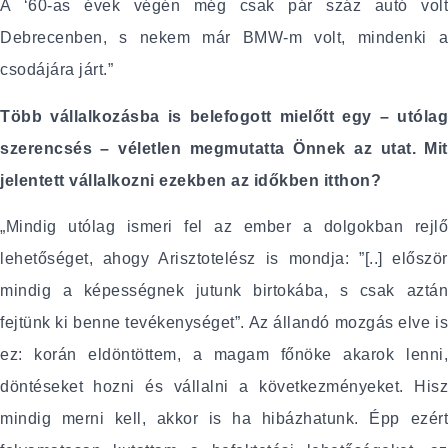
A ‘60-as évek végén még csak pár száz autó volt
Debrecenben, s nekem már BMW-m volt, mindenki a
csodájára járt.”
Több vállalkozásba is belefogott mielőtt egy – utólag
szerencsés – véletlen megmutatta Önnek az utat. Mit
jelentett vállalkozni ezekben az időkben itthon?
„Mindig utólag ismeri fel az ember a dolgokban rejlő
lehetőséget, ahogy Arisztotelész is mondja: ”[..] először
mindig a képességnek jutunk birtokába, s csak aztán
fejtünk ki benne tevékenységet”. Az állandó mozgás elve is
ez: korán eldöntöttem, a magam főnöke akarok lenni,
döntéseket hozni és vállalni a következményeket. Hisz
mindig merni kell, akkor is ha hibázhatunk. Épp ezért