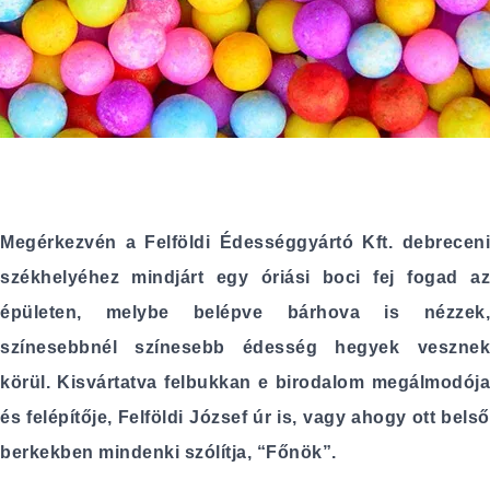
Megérkezvén a Felföldi Édességgyártó Kft. debreceni
székhelyéhez mindjárt egy óriási boci fej fogad az
épületen, melybe belépve bárhova is nézzek,
színesebbnél színesebb édesség hegyek vesznek
körül. Kisvártatva felbukkan e birodalom megálmodója
és felépítője, Felföldi József úr is, vagy ahogy ott belső
berkekben mindenki szólítja, “Főnök”.