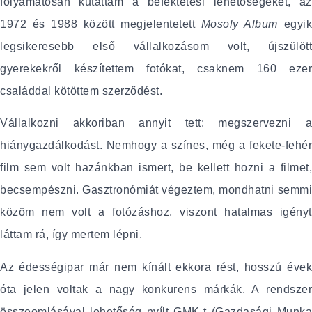
folyamatosan kutattam a befektetési lehetőségeket, az
1972 és 1988 között megjelentetett
Mosoly Album
egyi
legsikeresebb első vállalkozásom volt, újszülött
gyerekekről készítettem fotókat, csaknem 160 ezer
családdal kötöttem szerződést.
Vállalkozni akkoriban annyit tett: megszervezni a
hiánygazdálkodást. Nemhogy a színes, még a fekete-fehér
film sem volt hazánkban ismert, be kellett hozni a filmet,
becsempészni. Gasztronómiát végeztem, mondhatni semmi
közöm nem volt a fotózáshoz, viszont hatalmas igényt
láttam rá, így mertem lépni.
Az édességipar már nem kínált ekkora rést, hosszú évek
óta jelen voltak a nagy konkurens márkák. A rendszer
összeomlásával lehetőség nyílt GMK-t (Gazdasági Munka