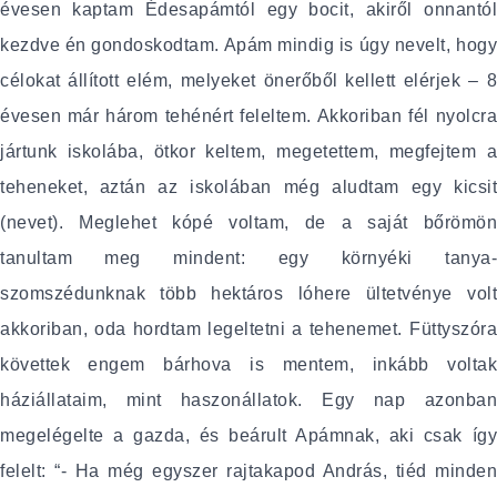
évesen kaptam Édesapámtól egy bocit, akiről onnantól
kezdve én gondoskodtam. Apám mindig is úgy nevelt, hogy
célokat állított elém, melyeket önerőből kellett elérjek – 8
évesen már három tehénért feleltem. Akkoriban fél nyolcra
jártunk iskolába, ötkor keltem, megetettem, megfejtem a
teheneket, aztán az iskolában még aludtam egy kicsit
(nevet). Meglehet kópé voltam, de a saját bőrömön
tanultam meg mindent: egy környéki tanya-
szomszédunknak több hektáros lóhere ültetvénye volt
akkoriban, oda hordtam legeltetni a tehenemet. Füttyszóra
követtek engem bárhova is mentem, inkább voltak
háziállataim, mint haszonállatok. Egy nap azonban
megelégelte a gazda, és beárult Apámnak, aki csak így
felelt: “- Ha még egyszer rajtakapod András, tiéd minden