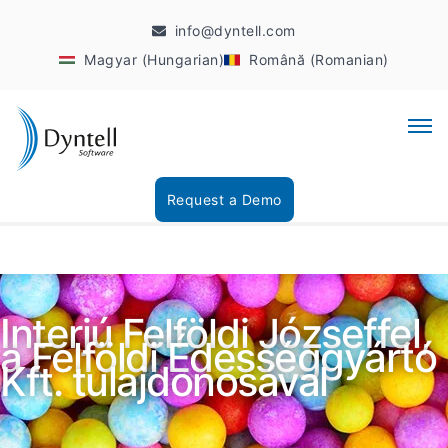
info@dyntell.com
Magyar (Hungarian)
Română (Romanian)
Request a Demo
Interjú Felföldi Józseffel,
a Felföldi Édességgyártó
Kft. tulajdonosával