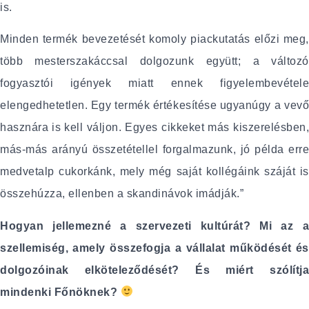
is.
Minden termék bevezetését komoly piackutatás előzi meg,
több mesterszakáccsal dolgozunk együtt; a változó
fogyasztói igények miatt ennek figyelembevétele
elengedhetetlen. Egy termék értékesítése ugyanúgy a vevő
hasznára is kell váljon. Egyes cikkeket más kiszerelésben,
más-más arányú összetétellel forgalmazunk, jó példa erre
medvetalp cukorkánk, mely még saját kollégáink száját is
összehúzza, ellenben a skandinávok imádják.”
Hogyan jellemezné a szervezeti kultúrát? Mi az a
szellemiség, amely összefogja a vállalat működését és
dolgozóinak elköteleződését? És miért szólítja
mindenki Főnöknek?