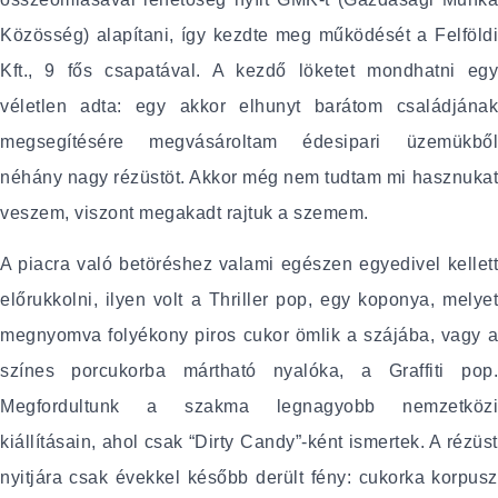
Közösség) alapítani, így kezdte meg működését a Felföldi
Kft., 9 fős csapatával. A kezdő löketet mondhatni egy
véletlen adta: egy akkor elhunyt barátom családjának
megsegítésére megvásároltam édesipari üzemükből
néhány nagy rézüstöt. Akkor még nem tudtam mi hasznukat
veszem, viszont megakadt rajtuk a szemem.
A piacra való betöréshez valami egészen egyedivel kellett
előrukkolni, ilyen volt a Thriller pop, egy koponya, melyet
megnyomva folyékony piros cukor ömlik a szájába, vagy a
színes porcukorba mártható nyalóka, a Graffiti pop.
Megfordultunk a szakma legnagyobb nemzetközi
kiállításain, ahol csak “Dirty Candy”-ként ismertek. A rézüst
nyitjára csak évekkel később derült fény: cukorka korpusz