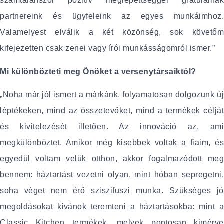
számtalanszor pozitív meglepettséggel gratulálnak
partnereink és ügyfeleink az egyes munkáimhoz.
Valamelyest elválik a két közönség, sok követőm
kifejezetten csak zenei vagy írói munkásságomról ismer.”
Mi különbözteti meg Önöket a versenytársaiktól?
„Noha már jól ismert a márkánk, folyamatosan dolgozunk új
léptékeken, mind az összetevőket, mind a termékek célját
és kivitelezését illetően. Az innováció az, ami
megkülönböztet. Amikor még kisebbek voltak a fiaim, és
egyedül voltam velük otthon, akkor fogalmazódott meg
bennem: háztartást vezetni olyan, mint hóban sepregetni,
soha véget nem érő sziszifuszi munka. Szükséges jó
megoldásokat kívánok teremteni a háztartásokba: mint a
Classic Kitchen termékek, melyek pontosan kimérve