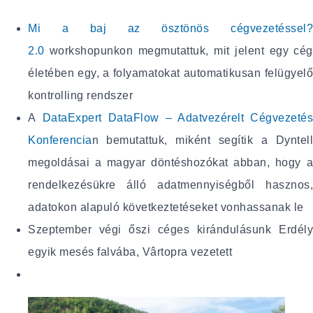
Mi a baj az ösztönös cégvezetéssel?
2.0
workshopunkon megmutattuk, mit jelent egy cég
életében egy, a folyamatokat automatikusan felügyelő
kontrolling rendszer
A
DataExpert
DataFlow – Adatvezérelt Cégvezetés
Konferencia
n bemutattuk, miként segítik a Dyntell
megoldásai a magyar döntéshozókat abban, hogy a
rendelkezésükre álló adatmennyiségből hasznos,
adatokon alapuló következtetéseket vonhassanak le
Szeptember végi őszi céges kirándulásunk Erdély
egyik mesés falvába, Vârtopra vezetett