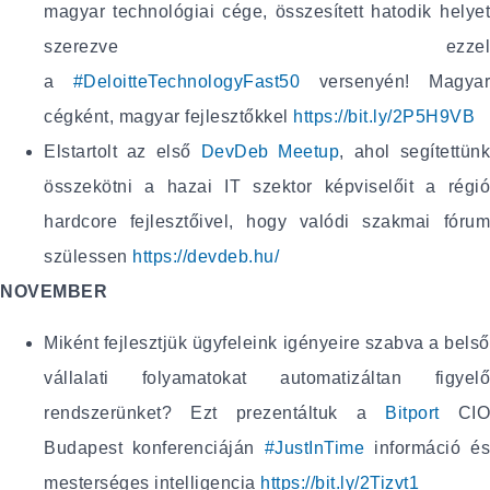
magyar technológiai cége, összesített hatodik helyet
szerezve ezzel
a
#DeloitteTechnologyFast50
versenyén! Magya
cégként, magyar fejlesztőkkel
https://bit.ly/2P5H9VB
Elstartolt az első
DevDeb Meetup
, ahol segítettün
összekötni a hazai IT szektor képviselőit a régió
hardcore fejlesztőivel, hogy valódi szakmai fórum
szülessen
https://devdeb.hu/
NOVEMBER
Miként fejlesztjük ügyfeleink igényeire szabva a belső
vállalati folyamatokat automatizáltan figyelő
rendszerünket? Ezt prezentáltuk a
Bitport
CIO
Budapest konferenciáján
#JustInTime
információ és
mesterséges intelligencia
https://bit.ly/2Tizvt1