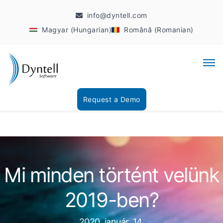
info@dyntell.com
Magyar (Hungarian)
Română (Romanian)
Request a Demo
Mi minden történt velünk
2019-ben?
2020. január. 14.