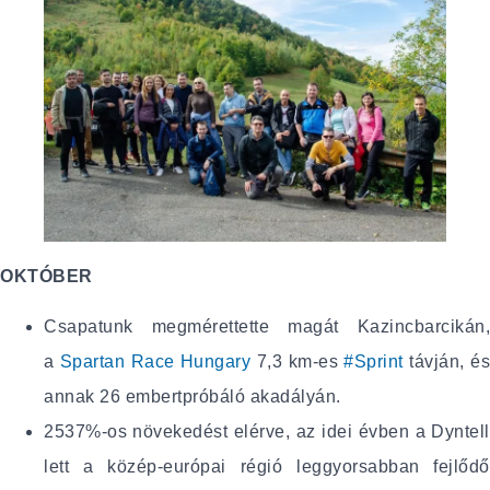
OKTÓBER
Csapatunk megmérettette magát Kazincbarcikán,
a
Spartan Race Hungary
7,3 km-es
#Sprint
távján, és
annak 26 embertpróbáló akadályán.
2537%-os növekedést elérve, az idei évben a Dyntell
lett a közép-európai régió leggyorsabban fejlődő