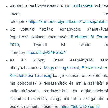
Velünk is találkozhattatok a
DE Állásbörze
kiállító
között, ne
feledjétek
https://karrier.en.dyntell.com/#allasajanlata
Ott voltunk hazánk legnagyobb, analitikával
foglalkozó szakmai eseményén
Budapest BI Fóru
2019
, Dyntell BI: Made in
Hungary
https://bit.ly/34PGoUY
Az év Supply Chain eseményéről sem
hiányozhattunk: a
Magyar Logisztikai, Beszerzési és
Készletezési Társaság
kongresszusán összevetettük
mit gondolnak a felhasználók és mit a szállítók a
vállalatirányítási rendszerekről és digitalizációról
Fapados beszerzés, avagy mit lát a szolgáltató a
beszerzés digitalizációjáról
https://bit.ly/2X7pgHE