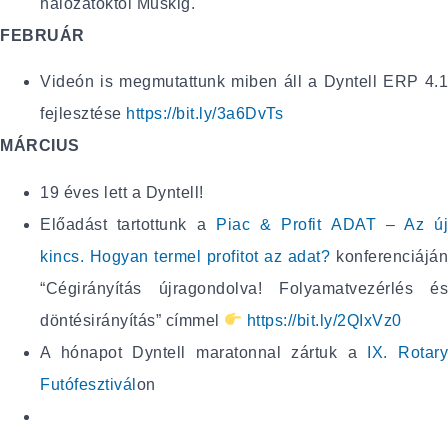
hálózatoktól Muskig.
FEBRUÁR
Videón is megmutattunk miben áll a Dyntell ERP 4.1
fejlesztése
https://bit.ly/3a6DvTs
MÁRCIUS
19 éves lett a Dyntell!
Előadást tartottunk a
Piac & Profit
ADAT – Az ú
kincs. Hogyan termel profitot az adat?
konferenciájá
“Cégirányítás újragondolva! Folyamatvezérlés és
döntésirányítás” címmel
https://bit.ly/2QIxVz0
A hónapot Dyntell maratonnal zártuk a
IX. Rotar
Futófesztivál
on