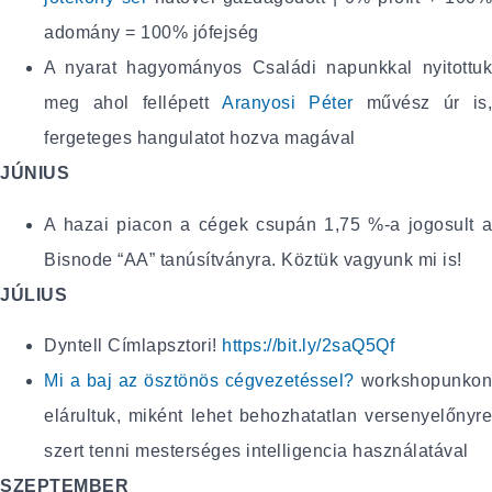
adomány = 100% jófejség
A nyarat hagyományos Családi napunkkal nyitottuk
meg ahol fellépett
Aranyosi Péter
művész úr is,
fergeteges hangulatot hozva magával
JÚNIUS
A hazai piacon a cégek csupán 1,75 %-a jogosult a
Bisnode “AA” tanúsítványra. Köztük vagyunk mi is!
JÚLIUS
Dyntell Címlapsztori!
https://bit.ly/2saQ5Qf
Mi a baj az ösztönös cégvezetéssel?
workshopunko
elárultuk, miként lehet behozhatatlan versenyelőnyre
szert tenni mesterséges intelligencia használatával
SZEPTEMBER