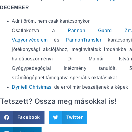
DECEMBER
Adni öröm, nem csak karácsonykor
Csatlakozva a
Pannon Guard Zrt.
Vagyonvédelem
és
PannonTransfer
karácsony
jótékonysági akciójához, meginvitáltuk irodánkba a
hajdúböszörményi Dr. Molnár István
Gyógypedagógiai Intézmény tanulóit, 5
számítógéppel támogatva speciális oktatásukat
Dyntell Christmas
de erről már beszéljenek a képek
Tetszett? Ossza meg másokkal is!
Facebook
Twitter