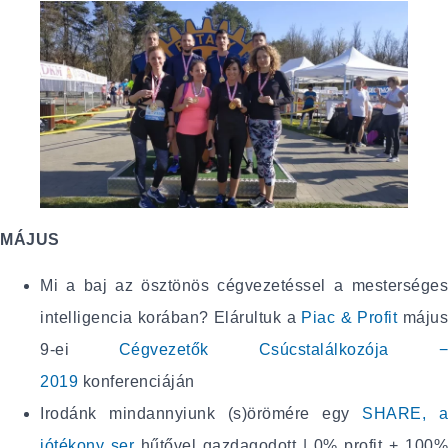
MÁJUS
Mi a baj az ösztönös cégvezetéssel a mesterséges
intelligencia korában? Elárultuk a
Piac & Profit
máju
9-ei
Cégvezetők Csúcstalálkozója 
2019
konferenciáján
Irodánk mindannyiunk (s)örömére egy
SHARE, a
jótékony ser
hűtővel gazdagodott | 0% profit + 100%