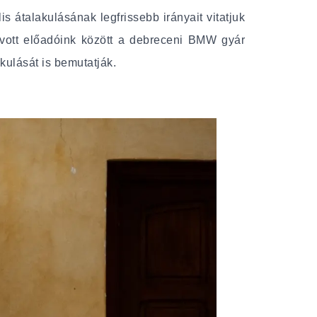
is átalakulásának legfrissebb irányait vitatjuk
ívott előadóink között a debreceni BMW gyár
kulását is bemutatják.