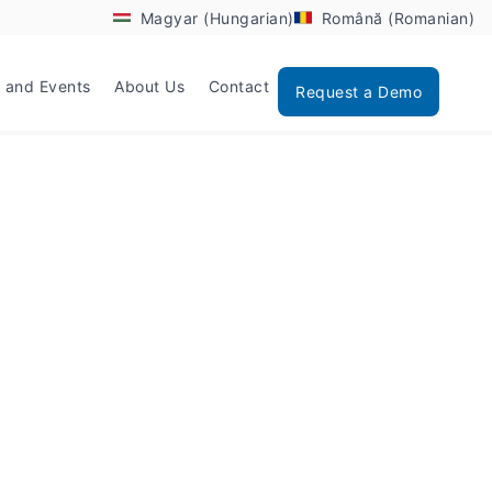
Magyar (Hungarian)
Română (Romanian)
 and Events
About Us
Contact
Request a Demo
jéről szól a Dyntell Next