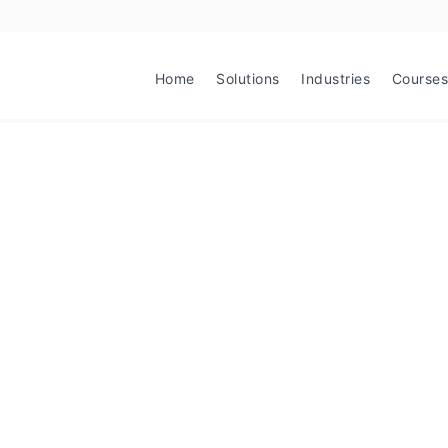
Home
Solutions
Industries
Courses
érhetők – a vállalatok jövő
2025
2025. szeptember. 12.