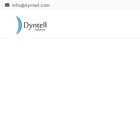
info@dyntell.com
Early Bird jegyek már el