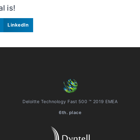
 is!
LinkedIn
Deloitte Technology Fast 500 ™ 2019 EMEA
6th. place