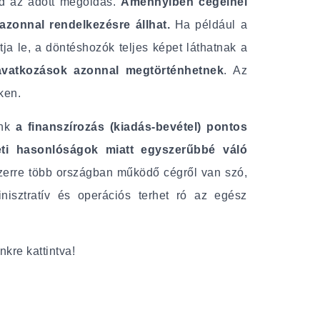
ud az adott megoldás.
Amennyiben cégeinél
azonnal rendelkezésre állhat.
Ha például a
a le, a döntéshozók teljes képet láthatnak a
vatkozások azonnal megtörténhetnek
. Az
ken.
énk
a finanszírozás (kiadás-bevétel) pontos
eti hasonlóságok miatt egyszerűbbé váló
zerre több országban működő cégről van szó,
inisztratív és operációs terhet ró az egész
nkre kattintva!