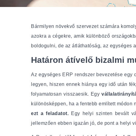
Bármilyen növekvő szervezet számára komoly 
azokra a cégekre, amik különböző országokba
boldogulni, de az átláthatóság, az egységes a
Határon átívelő bizalmi 
Az egységes ERP rendszer bevezetése egy di
legyen, hiszen ennek hiánya egy idő után fék
folyamatosan visszaesik. Egy
vállalatirány
különösképpen, ha a fentebb említett módon 
ezt a feladatot.
Egy helyi szinten bevált v
jellemzően ebben igazán jó, de pont a helyi v