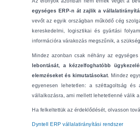
Az előnyök azonban nem érnek véget a bevez
egységes ERP-n át zajlik a vállalatirányí
vevőt az egyik országban működő cég szolgál
kereskedelmi, logisztikai és gyártási foly
információra várakozás megszűnik, a szüksége
Mindez azonban csak néhány az egységes E
lebontását, a kézzelfoghatóbb ügykezel
elemzéseket és kimutatásokat
. Mindez egy
egyenesen lehetetlen: a széttagoltság és a
vállalkozásra, ami mellett lehetetlenné válik a
Ha felkeltettük az érdeklődését, olvasson tová
Dyntell ERP vállalatirányítási rendszer