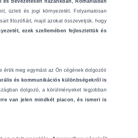
ével és bevezetésén hazánkban, Romániában
it, üzleti és jogi környezetét. Folyamatosan
ásait filozófiáit, majd azokat összevetjük, hogy
nyezetét, ezek szellemében fejlesztettük és
re értik meg egymást az Ön cégének dolgozóii
turális és kommunikációs különbségekről is
rszágban dolgozó, a körülményeket legjobban
rre van jelen mindkét piacon, és ismeri is