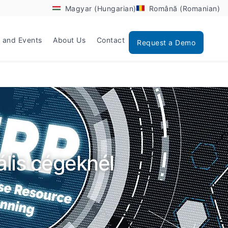
Magyar (Hungarian)
Română (Romanian)
 and Events
About Us
Contact
Request a Demo
lis cégeknél