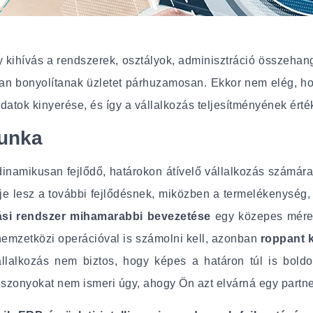
kihívás a rendszerek, osztályok, adminisztráció összehan
n bonyolítanak üzletet párhuzamosan. Ekkor nem elég, hog
datok kinyerése, és így a vállalkozás teljesítményének érté
munka
namikusan fejlődő, határokon átívelő vállalkozás számár
je lesz a további fejlődésnek, miközben a termelékenység, 
ítási rendszer mihamarabbi bevezetése
egy közepes mére
nemzetközi operációval is számolni kell, azonban
roppant k
állalkozás nem biztos, hogy képes a határon túl is boldo
iszonyokat nem ismeri úgy, ahogy Ön azt elvárná egy partne