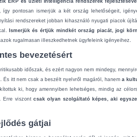
ik ERP és üzleti intelligencia rendszerek fejlesztés
, így pontosan ismerjük a két ország lehetőségeit, igénye
rányítási rendszereket jobban kihasználó nyugati piacok újít
kal.
Ismerjük és értjük mindkét ország piacát, jogi kör
 azok rugalmasan illeszkedhetnek ügyfeleink igényeihez.
ntes bevezetésért
ritikusabb időszak, és ezért nagyon nem mindegy, mennyi
el. És itt nem csak a beszélt nyelvről magáról, hanem
a kul
akítottuk ki, hogy amennyiben lehetséges, mindig az célo
. Erre viszont
csak olyan szolgáltató képes, aki egysze
jlődés gátjai