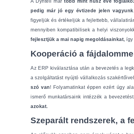
A Dyntell már
több mint húsz éve foglalkoz
pedig már jó egy évtizede jelen vagyunk
figyeljük és értékeljük a fejlettebb, vállalati
mennyiben kompatibilisek a helyi viszonyok
fejlesztjük a mai napig megoldásainkat,
így
Kooperáció a fájdalomme
Az ERP kiválasztása után a bevezetés a legk
a szolgáltatást nyújtó vállalkozás szakértőiv
szó van
! Folyamatinkat éppen ezért úgy al
ismerő munkatársaink intézzék a bevezetést
azokat.
Szeparált rendszerek, a fe