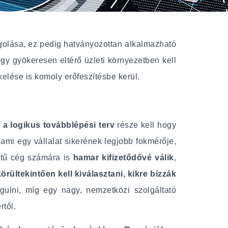
golása, ez pedig hatványozottan alkalmazható
y gyökeresen eltérő üzleti környezetben kell
kelése is komoly erőfeszítésbe kerül.
a
a logikus továbblépési terv
része kell hogy
ami egy vállalat sikerének legjobb fokmérője,
tű cég számára is
hamar kifizetődővé válik
,
örültekintően kell kiválasztani, kikre bízzák
gulni, míg egy nagy, nemzetközi szolgáltató
rtől.