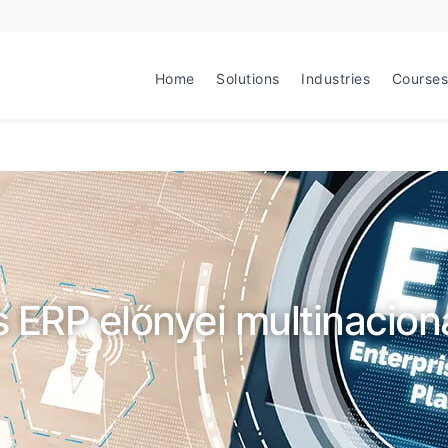
Home
Solutions
Industries
Courses
 ERP előnyei multinacioná