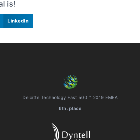
 is!
LinkedIn
Deloitte Technology Fast 500 ™ 2019 EMEA
6th. place