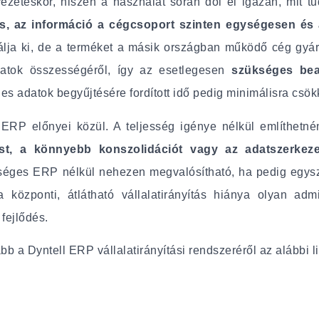
etéskor, hiszen a használat során dől el igazán, mit t
tás, az információ a cégcsoport szinten egységesen és 
ja ki, de a terméket a másik országban működő cég gyártj
amatok összességéről, így az esetlegesen
szükséges bea
s adatok begyűjtésére fordított idő pedig minimálisra csök
RP előnyei közül. A teljesség igénye nélkül említhetn
ést, a könnyebb konszolidációt vagy az adatszerkez
séges ERP nélkül nehezen megvalósítható, ha pedig egys
 központi, átlátható vállalatirányítás hiánya olyan adm
 fejlődés.
bb a Dyntell ERP vállalatirányítási rendszeréről az alábbi li