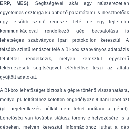
ERP, MES)
. Segítségével akár egy műszerezetle
egyetemes eszterga különböző paraméterei is illeszthetőek
egy felsőbb szintű rendszer felé, de egy fejlettebb
kommunikációval rendelkező gép becsatolása is
lehetséges szabványos ipari protokollon keresztül. A
felsőbb szintű rendszer felé a BI-box szabványos adatbázis
felülettel rendelkezik, melyen keresztül egyszerű
lekérdezések segítségével elérhetővé teszi az általa
gyűjtött adatokat.
A BI-box lehetőséget biztosít a gépre történő visszahatásra,
mellyel pl. feltételhez kötötten engedélyezni/tiltani lehet azt
(pl. bejelentkezés nélkül nem lehet indítani a gépet).
Lehetőség van továbbá státusz torony elhelyezésére is a
gépeken, melyen keresztül információhoz juthat a gép