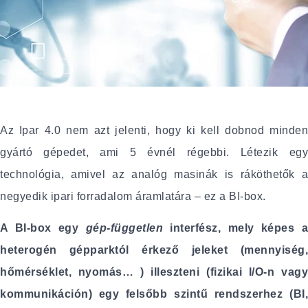
Az Ipar 4.0 nem azt jelenti, hogy ki kell dobnod minden
gyártó gépedet, ami 5 évnél régebbi. Létezik egy
technológia, amivel az analóg masinák is ráköthetők a
negyedik ipari forradalom áramlatára – ez a BI-box.
A BI-box egy
gép-független
interfész, mely képes 
heterogén gépparktól érkező jeleket (mennyiség,
hőmérséklet, nyomás… ) illeszteni (fizikai I/O-n vagy
kommunikáción) egy felsőbb szintű rendszerhez (BI,