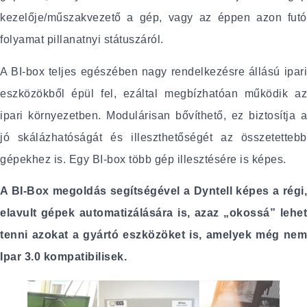
kezelője/műszakvezető a gép, vagy az éppen azon futó
folyamat pillanatnyi státuszáról.
A BI-box teljes egészében nagy rendelkezésre állású ipari
eszközökből épül fel, ezáltal megbízhatóan működik az
ipari környezetben. Modulárisan bővíthető, ez biztosítja a
jó skálázhatóságát és illeszthetőségét az összetettebb
gépekhez is. Egy BI-box több gép illesztésére is képes.
A BI-Box megoldás segítségével a Dyntell képes a régi,
elavult gépek automatizálására is, azaz „okossá” lehet
tenni azokat a gyártó eszközöket is, amelyek még nem
Ipar 3.0 kompatibilisek.