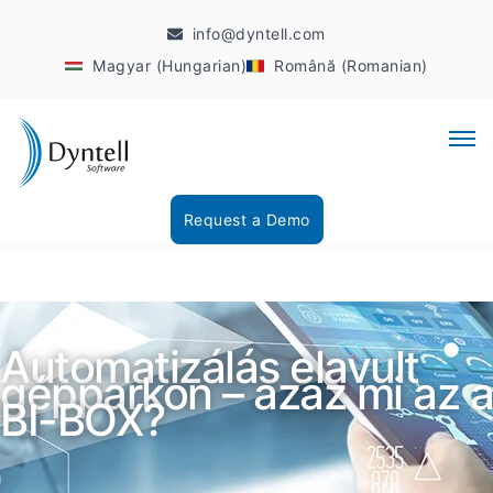
info@dyntell.com
Magyar (Hungarian)
Română (Romanian)
Request a Demo
Automatizálás elavult
gépparkon – azaz mi az a
BI-BOX?