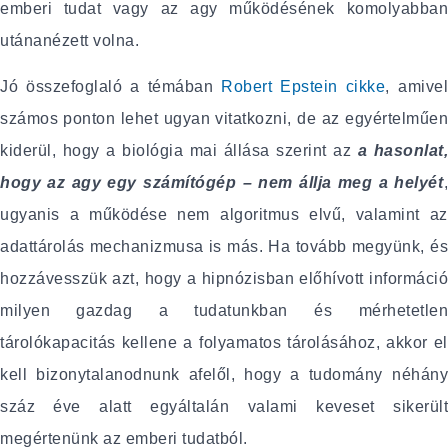
emberi tudat vagy az agy működésének komolyabban
utánanézett volna.
Jó összefoglaló a témában
Robert Epstein cikke
, amive
számos ponton lehet ugyan vitatkozni, de az egyértelműen
kiderül, hogy a biológia mai állása szerint az
a hasonlat,
hogy az agy egy számítógép – nem állja meg a helyét
,
ugyanis a működése nem algoritmus elvű, valamint az
adattárolás mechanizmusa is más. Ha tovább megyünk, és
hozzávesszük azt, hogy a hipnózisban előhívott információ
milyen gazdag a tudatunkban és mérhetetlen
tárolókapacitás kellene a folyamatos tárolásához, akkor el
kell bizonytalanodnunk afelől, hogy a tudomány néhány
száz éve alatt egyáltalán valami keveset sikerült
megértenünk az emberi tudatból.