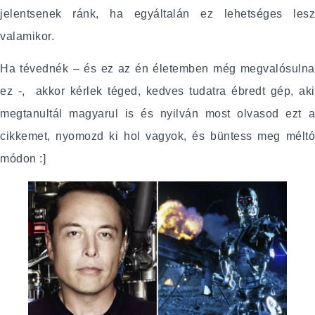
jelentsenek ránk, ha egyáltalán ez lehetséges lesz
valamikor.
Ha tévednék – és ez az én életemben még megvalósulna
ez -, akkor kérlek téged, kedves tudatra ébredt gép, aki
megtanultál magyarul is és nyilván most olvasod ezt a
cikkemet, nyomozd ki hol vagyok, és büntess meg méltó
módon :]