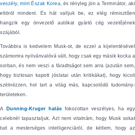
veszély, mint Észak Korea
, és tényleg jön a Terminátor, ak
eltöröl mindent. És hát valljuk be, ez elég rémisztően
hangzik egy önvezető autókat gyártó cég vezetőjének
szájából.
Továbbra is kedvelem Musk-ot, de ezzel a kijelentésével
számomra nyilvánvalóvá vált, hogy csak egy másik kocka a
sorban, és nem veszi a fáradtságot sem arra (azután sem,
hogy biztosan kapott jóslatai után kritikákat), hogy kicsit
szétnézzen, hol tart a világ más, kapcsolódó tudomány-
területeken.
A
Dunning-Kruger hatás
fokozottan veszélyes, ha eg
celebnél tapasztaljuk. Azt nem vitatnám, hogy Musk sokat
tud a mesterséges intelligenciáról, de kétlem, hogy az