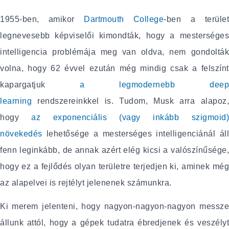
1955-ben, amikor
Dartmouth College
-ben a terüle
legnevesebb képviselői kimondták, hogy a mesterséges
intelligencia problémája meg van oldva, nem gondolták
volna, hogy 62 évvel ezután még mindig csak a felszínt
kapargatjuk
a legmodernebb dee
learning
rendszereinkkel is. Tudom, Musk arra alapoz,
hogy
az exponenciális (vagy inkább szigmoid
növekedés
lehetősége a mesterséges intelligenciánál áll
fenn leginkább, de annak azért elég kicsi a valószínűsége,
hogy ez a fejlődés olyan területre terjedjen ki, aminek még
az alapelvei is rejtélyt jelenenek számunkra.
Ki merem jelenteni, hogy nagyon-nagyon-nagyon messze
állunk attól, hogy a gépek tudatra ébredjenek és veszélyt