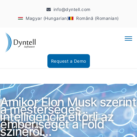
info@dyntell.com
Magyar (Hungarian)
Română (Romanian)
Request a Demo
Amikor Elon Musk szerint
a mesterséges
intelligencia eltörli az
emberiséget a Föld
színéről…