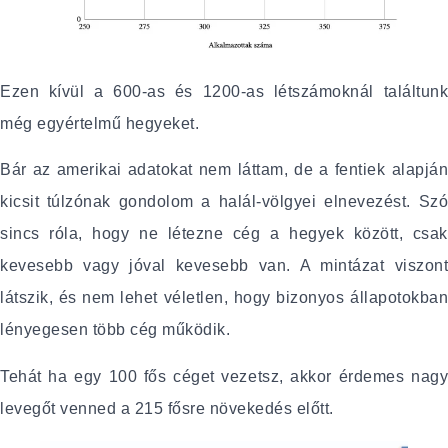
Ezen kívül a 600-as és 1200-as létszámoknál találtunk
még egyértelmű hegyeket.
Bár az amerikai adatokat nem láttam, de a fentiek alapján
kicsit túlzónak gondolom a halál-völgyei elnevezést. Szó
sincs róla, hogy ne létezne cég a hegyek között, csak
kevesebb vagy jóval kevesebb van. A mintázat viszont
látszik, és nem lehet véletlen, hogy bizonyos állapotokban
lényegesen több cég működik.
Tehát ha egy 100 fős céget vezetsz, akkor érdemes nagy
levegőt venned a 215 fősre növekedés előtt.