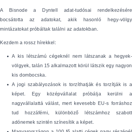
A Bisnode a Dyntell adat-tudósai rendelkezésére
bocsátotta az adatokat, akik hasonló hegy-völgy
mintázatokat próbáltak találni az adatokban.
Kezdem a rossz hírekkel:
A kis létszámú cégeknél nem látszanak a hegyek-
völgyek, talán 15 alkalmazott körül látszik egy nagyon
kis dombocska.
A jogi szabályozások is torzíthatják és torzítják is a
képet. Egy középvállalat próbálja kerülni a
nagyvállalattá válást, mert kevesebb EU-s forráshoz
tud hozzáférni, különböző létszámhoz szabott
adónemek szintén színesítik a képet.
Magyarországon a 100 fő alatti cégek nagy részénél