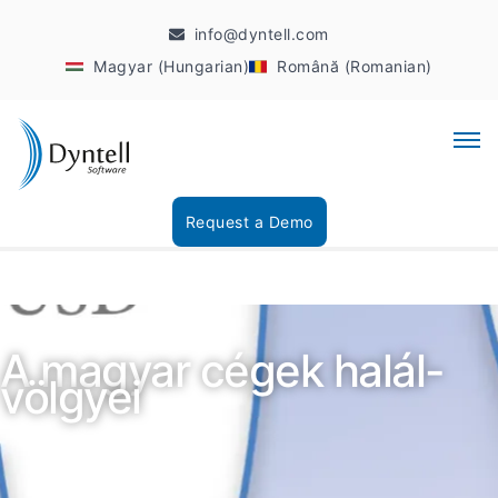
info@dyntell.com
Magyar (Hungarian)
Română (Romanian)
Request a Demo
A magyar cégek halál-
völgyei