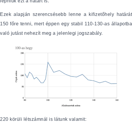
lépniük ezt a határt is.
Ezek alapján szerencsésebb lenne a kifizetőhely határát
150 főre tenni, mert éppen egy stabil 110-130-as állapotba
való jutást nehezít meg a jelenlegi jogszabály.
220 körüli létszámnál is látunk valamit: