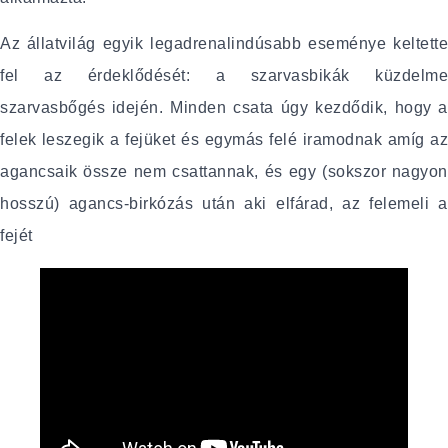
Az állatvilág egyik legadrenalindúsabb eseménye keltette
fel az érdeklődését: a szarvasbikák küzdelme
szarvasbőgés idején. Minden csata úgy kezdődik, hogy a
felek leszegik a fejüket és egymás felé iramodnak amíg az
agancsaik össze nem csattannak, és egy (sokszor nagyon
hosszú) agancs-birkózás után aki elfárad, az felemeli a
fejét