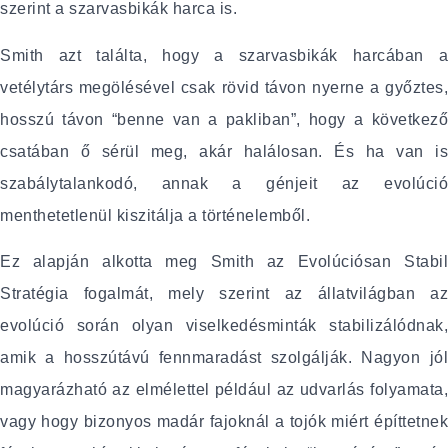
szerint a szarvasbikák harca is.
Smith azt találta, hogy a szarvasbikák harcában a
vetélytárs megölésével csak rövid távon nyerne a győztes,
hosszú távon “benne van a pakliban”, hogy a következő
csatában ő sérül meg, akár halálosan. És ha van is
szabálytalankodó, annak a génjeit az evolúció
menthetetlenül kiszitálja a történelemből.
Ez alapján alkotta meg Smith az Evolúciósan Stabil
Stratégia fogalmát, mely szerint az állatvilágban az
evolúció során olyan viselkedésminták stabilizálódnak,
amik a hosszútávú fennmaradást szolgálják. Nagyon jól
magyarázható az elmélettel például az udvarlás folyamata,
vagy hogy bizonyos madár fajoknál a tojók miért építtetnek