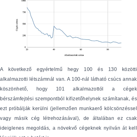
A következő egyértelmű hegy 100 és 130 közötti
alkalmazotti létszámnál van. A 100-nál látható csúcs annak
köszönhető, hogy 101 alkalmazottól a cégek
bérszámfejtési szempontból kifizetőhelynek számítanak, és
ezt próbálják kerülni (jellemzően munkaerő kölcsönzéssel
vagy másik cég létrehozásával), de általában ez csak
ideiglenes megoldás, a növekvő cégeknek nyilván át kell