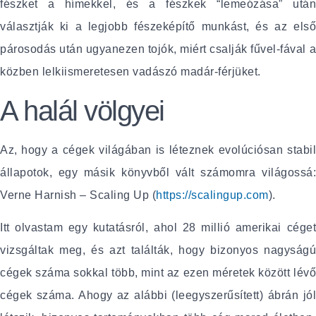
fészket a hímekkel, és a fészkek “lemeózása” után
választják ki a legjobb fészeképítő munkást, és az első
párosodás után ugyanezen tojók, miért csalják fűvel-fával a
közben lelkiismeretesen vadászó madár-férjüket.
A halál völgyei
Az, hogy a cégek világában is léteznek evolúciósan stabil
állapotok, egy másik könyvből vált számomra világossá:
Verne Harnish – Scaling Up (
https://scalingup.com
).
Itt olvastam egy kutatásról, ahol 28 millió amerikai céget
vizsgáltak meg, és azt találták, hogy bizonyos nagyságú
cégek száma sokkal több, mint az ezen méretek között lévő
cégek száma. Ahogy az alábbi (leegyszerűsített) ábrán jól