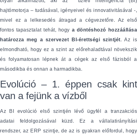
olyan alkalmazott, aki az üzleti intelligencia (BI)
hajtómotorja – tudásával, igényeivel és innovativitásával -,
mivel ez a lelkesedés átragad a cégvezetőre. Az első
fontos tapasztalat tehát, hogy
a döntéshozó hozzáállása
határozza meg a szervezet BI-érettségi szintjét
. Az i
elmondható, hogy ez a szint az előrehaladtával növekszik
és folyamatosan lépnek át a cégek az első fázisból a
másodikba és onnan a harmadikba.
Evolúció – 1. éppen csak kint
van a fejünk a vízből
Az BI evolúció első szintjén lévő ügyfél a tranzakciós
adatai feldolgozásával küzd. Ez a vállalatirányítási
rendszer, az ERP szintje, de az is gyakran előfordul, hogy