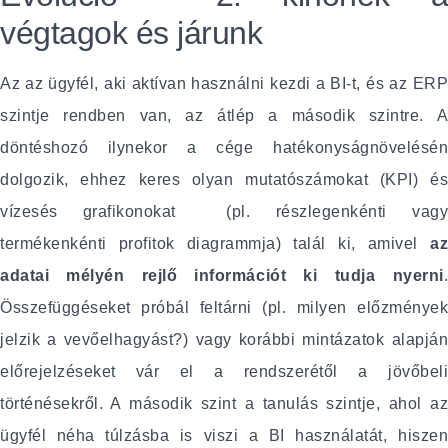
végtagok és járunk
Az az ügyfél, aki aktívan használni kezdi a BI-t, és az ERP
szintje rendben van, az átlép a második szintre. A
döntéshozó ilynekor a cége hatékonyságnövelésén
dolgozik, ehhez keres olyan mutatószámokat (KPI) és
vízesés grafikonokat (pl. részlegenkénti vagy
termékenkénti profitok diagrammja) talál ki, amivel
az
adatai mélyén rejlő információt ki tudja nyerni
.
Összefüggéseket próbál feltárni (pl. milyen előzmények
jelzik a vevőelhagyást?) vagy korábbi mintázatok alapján
előrejelzéseket vár el a rendszerétől a jövőbeli
történésekről. A második szint a tanulás szintje, ahol az
ügyfél néha túlzásba is viszi a BI használatát, hiszen