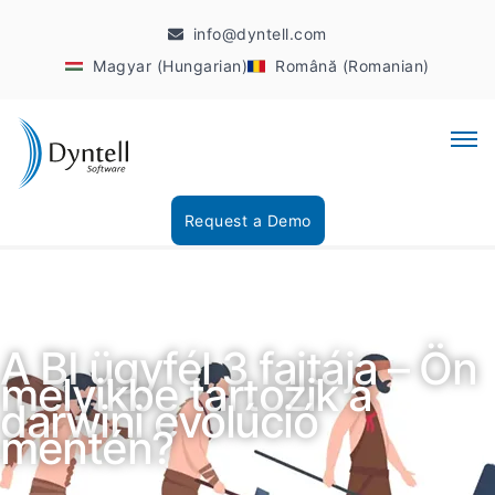
info@dyntell.com
Magyar (Hungarian)
Română (Romanian)
Request a Demo
A BI ügyfél 3 fajtája – Ön
melyikbe tartozik a
darwini evolúció
mentén?