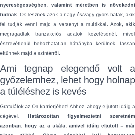
nyereségességben, valamint méretben is növekedni
tudnak
. Ők lesznek azok a nagy és/vagy gyors halak, akik
fel tudják venni majd a versenyt a multikkal. Azok, akik
megragadtak tranzakciós adatok kezelésénél, mivel
észrevétlenül behozhatatlan hátrányba kerülnek, lassan
eltűnnek majd a színtérről.
Ami tegnap elegendő volt a
győzelemhez, lehet hogy holnap
a túléléshez is kevés
Gratulálok az Ön karrierjéhez! Ahhoz, ahogy eljutott idáig a
cégével.
Határozottan figyelmeztetni szeretné
azonban, hogy az a skála, amivel idáig eljutott – már