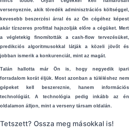
nincs többé. Olyan cégekkel kell hamarosan
versenyeznie, akik töredék adminisztrációs költséggel,
kevesebb beszerzési árral és az Ön cégéhez képest
akár tízszeres profittal hajszolják előre a cégüket. Mert
a végletekig finomították a cash-flow tervezésüket,
predikciós algoritmusokkal látják a közeli jövőt és
jobban ismerik a konkurenciát, mint az magát.
Talán hallotta már Ön is, hogy negyedik ipari
forradalom korát éljük. Most azonban a túléléshez nem
gépeket kell beszereznie, hanem információs
technológiát. A technológia pedig inkább az én
oldalamon álljon, mint a verseny társam oldalán.
Tetszett? Ossza meg másokkal is!