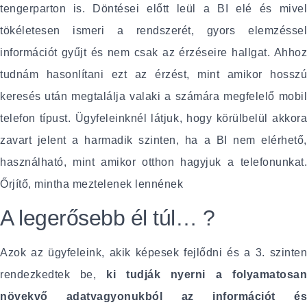
tengerparton is. Döntései előtt leül a BI elé és mivel
tökéletesen ismeri a rendszerét, gyors elemzéssel
információt gyűjt és nem csak az érzéseire hallgat. Ahhoz
tudnám hasonlítani ezt az érzést, mint amikor hosszú
keresés után megtalálja valaki a számára megfelelő mobil
telefon típust. Ügyfeleinknél látjuk, hogy körülbelül akkora
zavart jelent a harmadik szinten, ha a BI nem elérhető,
használható, mint amikor otthon hagyjuk a telefonunkat.
Őrjítő, mintha meztelenek lennének
A legerősebb él túl… ?
Azok az ügyfeleink, akik képesek fejlődni és a 3. szinten
rendezkedtek be,
ki tudják nyerni a folyamatosa
növekvő adatvagyonukból az információt és