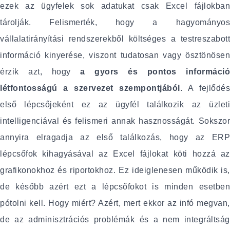
ezek az ügyfelek sok adatukat csak Excel fájlokban
tárolják. Felismerték, hogy a hagyományos
vállalatirányítási rendszerekből költséges a testreszabott
információ kinyerése, viszont tudatosan vagy ösztönösen
érzik azt, hogy
a gyors és pontos információ
létfontosságú a szervezet szempontjából
. A fejlődé
első lépcsőjeként ez az ügyfél találkozik az üzleti
intelligenciával és felismeri annak hasznosságát. Sokszor
annyira elragadja az első találkozás, hogy az ERP
lépcsőfok kihagyásával az Excel fájlokat köti hozzá az
grafikonokhoz és riportokhoz. Ez ideiglenesen működik is,
de később azért ezt a lépcsőfokot is minden esetben
pótolni kell. Hogy miért? Azért, mert ekkor az infó megvan,
de az adminisztrációs problémák és a nem integráltság