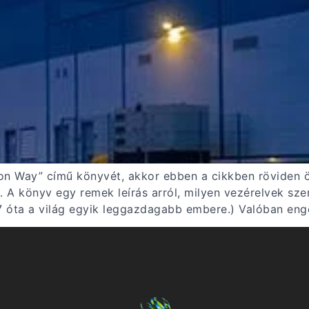
Way” című könyvét, akkor ebben a cikkben röviden össz
. A könyv egy remek leírás arról, milyen vezérelvek sze
7 óta a világ egyik leggazdagabb embere.) Valóban eng