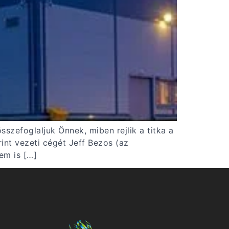
efoglaljuk Önnek, miben rejlik a titka a
rint vezeti cégét Jeff Bezos (az
em is […]