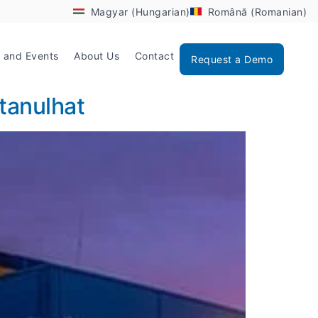
Magyar (Hungarian)
Română (Romanian)
 and Events
About Us
Contact
Request a Demo
 tanulhat