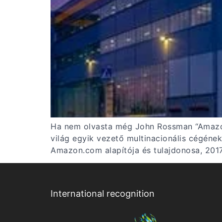
Ha nem olvasta még John Rossman “Amazon 
világ egyik vezető multinacionális cégének
Amazon.com alapítója és tulajdonosa, 201
International recognition