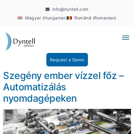
info@dyntell.com
Magyar (Hungarian)
Română (Romanian)
Request a Demo
Szegény ember vízzel főz –
Automatizálás
nyomdagépeken