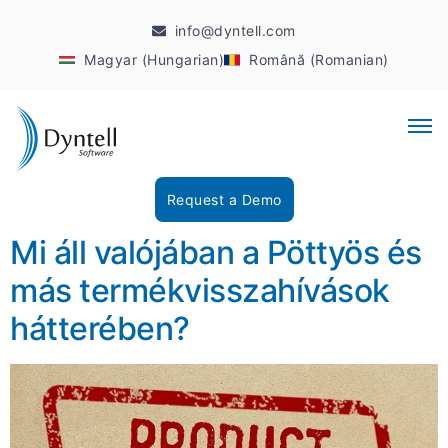
info@dyntell.com
Magyar (Hungarian)
Română (Romanian)
Request a Demo
Mi áll valójában a Pöttyös és
más termékvisszahívások
hátterében?