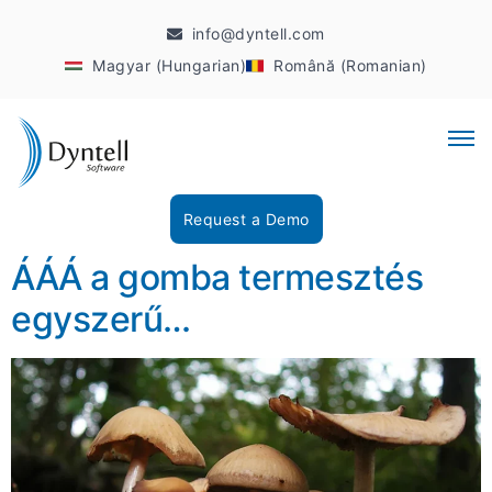
info@dyntell.com
Magyar (Hungarian)
Română (Romanian)
Request a Demo
ÁÁÁ a gomba termesztés
egyszerű…